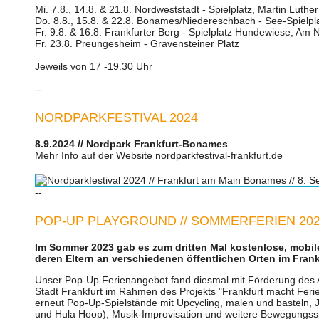
Mi. 7.8., 14.8. & 21.8. Nordweststadt - Spielplatz, Martin Luthe
Do. 8.8., 15.8. & 22.8. Bonames/Niedereschbach - See-Spielpl
Fr. 9.8. & 16.8. Frankfurter Berg - Spielplatz Hundewiese, Am
Fr. 23.8. Preungesheim - Gravensteiner Platz
Jeweils von 17 -19.30 Uhr
--
NORDPARKFESTIVAL 2024
8.9.2024 // Nordpark Frankfurt-Bonames
Mehr Info auf der Website
nordparkfestival-frankfurt.de
--
POP-UP PLAYGROUND // SOMMERFERIEN 20
Im Sommer 2023 gab es zum dritten Mal kostenlose, mobil
deren Eltern an verschiedenen öffentlichen Orten im Frank
Unser Pop-Up Ferienangebot fand diesmal mit Förderung des A
Stadt Frankfurt im Rahmen des Projekts "Frankfurt macht Ferie
erneut Pop-Up-Spielstände mit Upcycling, malen und basteln, Jo
und Hula Hoop), Musik-Improvisation und weitere Bewegungssp