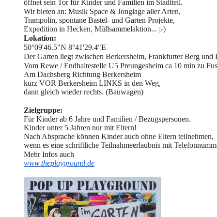
öffnet sein Tor für Kinder und Familien im Stadtteil.
Wir bieten an: Musik Space & Jonglage aller Arten,
Trampolin, spontane Bastel- und
Garten
Projekte,
Expedition in Hecken, Müllsammelaktion... ;-)
Lokation:
50°09'46.5"N 8°41'29.4"E
Der
Garten
liegt zwischen Berkersheim, Frankfurter Berg und
Vom Rewe / Endhaltestelle U5 Preungesheim ca 10 min zu Fus
Am Dachsberg Richtung Berkersheim
kurz VOR Berkersheim LINKS in den Weg,
dann gleich wieder rechts. (Bauwagen)
Zielgruppe:
Für Kinder ab 6 Jahre und Familien / Bezugspersonen.
Kinder unter 5 Jahren nur mit Eltern!
Nach Absprache können Kinder auch ohne Eltern teilnehmen,
wenn es eine schriftliche Teilnahmeerlaubnis mit Telefonnumme
Mehr Infos auch
www.theplayground.de